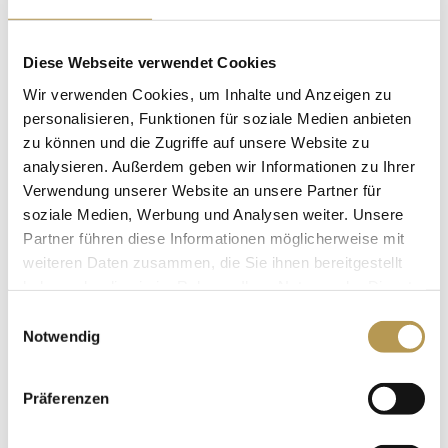
Diese Webseite verwendet Cookies
Wir verwenden Cookies, um Inhalte und Anzeigen zu
personalisieren, Funktionen für soziale Medien anbieten
The average gives the world its existence, the
zu können und die Zugriffe auf unsere Website zu
extraordinary its value.
analysieren. Außerdem geben wir Informationen zu Ihrer
Verwendung unserer Website an unsere Partner für
Oscar Wilde
soziale Medien, Werbung und Analysen weiter. Unsere
Partner führen diese Informationen möglicherweise mit
weiteren Daten zusammen, die Sie ihnen bereitgestellt
haben oder die sie im Rahmen Ihrer Nutzung der Dienste
gesammelt haben.
Einwilligungsauswahl
Notwendig
Präferenzen