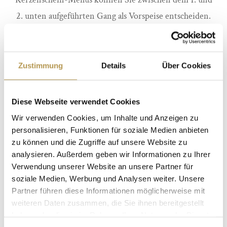
2. unten aufgeführten Gang als Vorspeise entscheiden.
Auch hier lässt sich die Weinempfehlung inklusive einer
Flasche Wasser optional dazu bestellen.
Zustimmung
Details
Über Cookies
Diese Webseite verwendet Cookies
Wir verwenden Cookies, um Inhalte und Anzeigen zu
personalisieren, Funktionen für soziale Medien anbieten
Das Durchschnittliche gibt der Welt ihren Bestand,
zu können und die Zugriffe auf unsere Website zu
das Außergewöhnliche ihren Wert.
analysieren. Außerdem geben wir Informationen zu Ihrer
Verwendung unserer Website an unsere Partner für
Oscar Wilde
soziale Medien, Werbung und Analysen weiter. Unsere
Partner führen diese Informationen möglicherweise mit
weiteren Daten zusammen, die Sie ihnen bereitgestellt
haben oder die sie im Rahmen Ihrer Nutzung der Dienste
gesammelt haben.