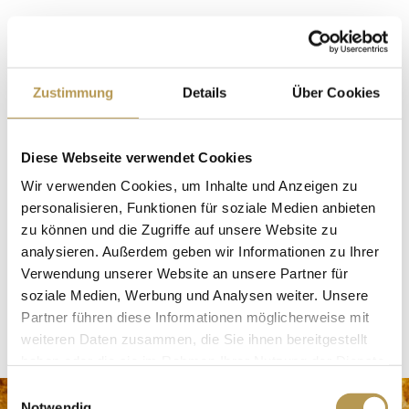
KULISSE
Erlesene Antiquitäten bestimmen das Ambiente
Zustimmung
Details
Über Cookies
der ehemaligen Wehrburg. Leben und Wohlfühlen
in gehobenem Ambiente, das ist Erholungsqualität
Diese Webseite verwendet Cookies
mit vier Sternen. In den Zimmern und Suiten des
Wir verwenden Cookies, um Inhalte und Anzeigen zu
Burghotels Staufenberg finden Sie vollkommene
personalisieren, Funktionen für soziale Medien anbieten
Ruhe und Entspannung in einer besonderen
zu können und die Zugriffe auf unsere Website zu
Umgebung mit dem Flair der guten alten Zeit.
analysieren. Außerdem geben wir Informationen zu Ihrer
Verwendung unserer Website an unsere Partner für
soziale Medien, Werbung und Analysen weiter. Unsere
MEHR ERFAHREN
Partner führen diese Informationen möglicherweise mit
weiteren Daten zusammen, die Sie ihnen bereitgestellt
haben oder die sie im Rahmen Ihrer Nutzung der Dienste
gesammelt haben.
Einwilligungsauswahl
Notwendig