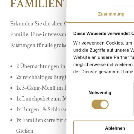
FAMILIENTAGE AUF B
Zustimmung
Erkunden Sie die alten Gemäuer der Burg Staufenber
Familie. Eine interessante und spannende Reise in di
Diese Webseite verwendet 
Wir verwenden Cookies, um I
Rüstungen für alle großen und kleinen Burgenfans k
und die Zugriffe auf unsere 
Website an unsere Partner fü
möglicherweise mit weiteren
2 Übernachtungen in einem Familienzimmer
der Dienste gesammelt habe
2x reichhaltiges Burgfrühstück
Einwilligungsauswahl
1x 3-Gang-Menü im Restaurant „Ritterkeller“ am 
Notwendig
1x Lunchpaket zum Mitnehmen an einem Tag nac
1x Burgen- & Schlössertour-Flyer
1x Familienkarte für das AquaMar in Marburg od
Ablehnen
Gießen