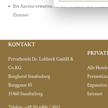
Bei Anreise erwarten Sie ein Obstkorb und Gumm
Zimmer
KONTAKT
PRIVAT
Privathotels Dr. Lohbeck GmbH &
Co.KG
Alle Hotels
Burghotel Staufenberg
Pressesti
Burggasse 10
Expansion 
35460 Staufenberg
Intranet
Telefon:
+49 (0) 6406 / 3012