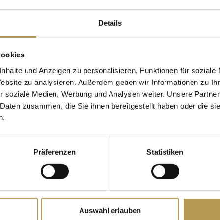
URG STAUFENBERG
Details
g mit der gesamten
Übernachtungen:
2 Näc
e Zeit von Rittern und
Preis:
ab € 579,00 pro 
Cookies
nhalte und Anzeigen zu personalisieren, Funktionen für soziale
ann beginnen.
Buchungszeitraum: ganz
Website zu analysieren. Außerdem geben wir Informationen zu I
r soziale Medien, Werbung und Analysen weiter. Unsere Partner
 Daten zusammen, die Sie ihnen bereitgestellt haben oder die s
JETZT BUCHEN 3
n.
ersten Abend
JETZT BUCHEN 4
Präferenzen
Statistiken
h Wahl
er das Mathematikum in
Auswahl erlauben