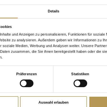
Details
Einzug. Die alten Bäume
Übernachtungen:
2 Näc
ättergewand fallen. Wir
Preis:
ab € 214,00 pro 
Cookies
nhalte und Anzeigen zu personalisieren, Funktionen für soziale
berg zu genießen.
Reisezeitraum: 01.09.20
Website zu analysieren. Außerdem geben wir Informationen zu I
urg und freuen sich
r soziale Medien, Werbung und Analysen weiter. Unsere Partner
 Daten zusammen, die Sie ihnen bereitgestellt haben oder die s
n Kuchen. Kehren Sie
JETZT BUCHEN
n.
sen sich mit einem 3-
Präferenzen
Statistiken
egorie
Auswahl erlauben
beiden Abenden