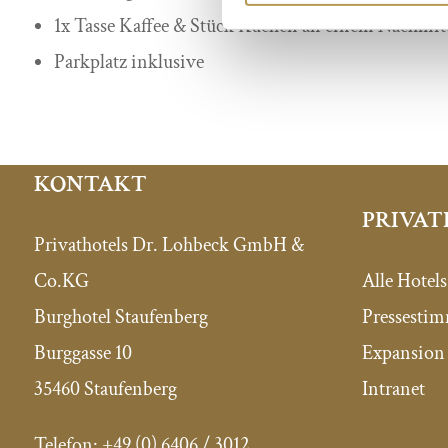
1x Tasse Kaffee & Stück Kuchen an einem Nachmit
Parkplatz inklusive
KONTAKT
PRIVAT
Privathotels Dr. Lohbeck GmbH &
Co.KG
Alle Hotels
Burghotel Staufenberg
Pressesti
Burggasse 10
Expansion 
35460 Staufenberg
Intranet
Telefon:
+49 (0) 6406 / 3012