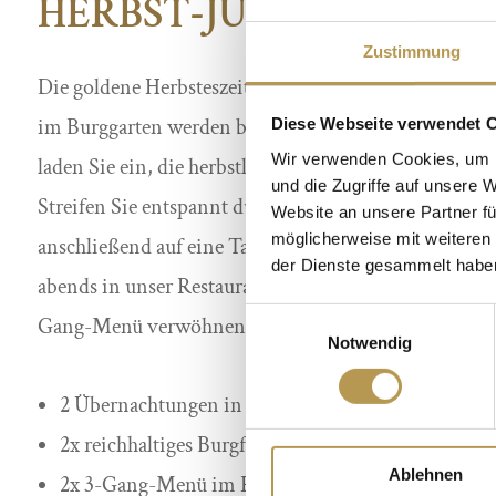
HERBST-JUWEL
Zustimmung
Die goldene Herbsteszeit hält auch über Staufenberg 
im Burggarten werden bunt und lassen langsam ihr Bl
Diese Webseite verwendet 
Wir verwenden Cookies, um I
laden Sie ein, die herbstlichen Tage auf Burg Staufen
und die Zugriffe auf unsere 
Streifen Sie entspannt durch den Burgwald der Oberb
Website an unsere Partner fü
möglicherweise mit weiteren
anschließend auf eine Tasse Kaffee und ein Stückche
der Dienste gesammelt habe
abends in unser Restaurant „Ritterkeller“ ein und las
Einwilligungsauswahl
Gang-Menü verwöhnen.
Notwendig
2 Übernachtungen in der gewünschten Zimmerkat
2x reichhaltiges Burgfrühstück
Ablehnen
2x 3-Gang-Menü im Restaurant „Ritterkeller“ an 