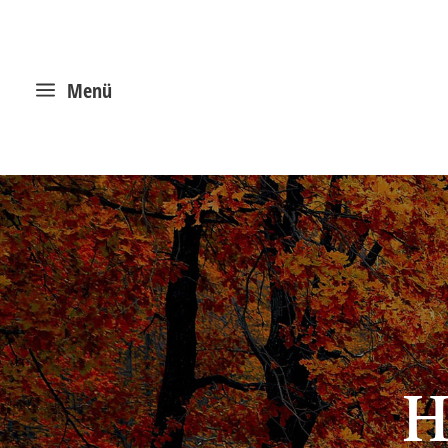
a
Menü
H