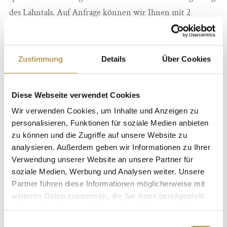
des Lahntals. Auf Anfrage können wir Ihnen mit 2
Wochen Vorlaufzeit Fahrräder zur Verfügung stellen.
2 Übernachtungen in der gewünschten
Zustimmung
Details
Über Cookies
Zimmerkategorie
2x reichhaltiges Burgfrühstück
Diese Webseite verwendet Cookies
1x 3-Gang-Menü im Restaurant „Ritterkeller“ am
Wir verwenden Cookies, um Inhalte und Anzeigen zu
ersten Abend
personalisieren, Funktionen für soziale Medien anbieten
1x Lunchpaket zum Mitnehmen am zweiten Tag
zu können und die Zugriffe auf unsere Website zu
1x 4-Gang-Tafeley „Ritterschmaus“ im Restaurant
analysieren. Außerdem geben wir Informationen zu Ihrer
Verwendung unserer Website an unsere Partner für
„Ritterkeller“ am zweiten Abend
soziale Medien, Werbung und Analysen weiter. Unsere
Bei Anreise erwartet Sie ein Buch auf Ihrem Zimmer
Partner führen diese Informationen möglicherweise mit
weiteren Daten zusammen, die Sie ihnen bereitgestellt
Übernachtungen:
2 Nächte
haben oder die sie im Rahmen Ihrer Nutzung der Dienste
Preis:
ab € 236,50
gesammelt haben.
Einwilligungsauswahl