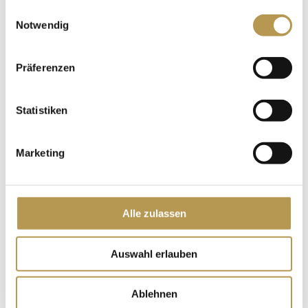
gesammelt haben.
Einwilligungsauswahl
Notwendig
Präferenzen
Statistiken
Marketing
Alle zulassen
MITTELALTER ERLEBEN AUF
Auswahl erlauben
BURG STAUFENBERG | 2 Nächte
Ablehnen
Erleben Sie aufregende Tage in den ehrwürdigen