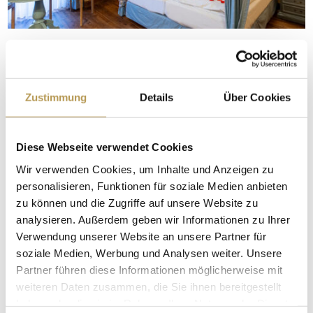
TRÄUMEN & GENIESSEN | 1
Nacht
Zustimmung
Details
Über Cookies
Eine einmalige, romantische Nacht auf Burg
Staufenberg.
Diese Webseite verwendet Cookies
ab € 119,00 pro Person
Wir verwenden Cookies, um Inhalte und Anzeigen zu
personalisieren, Funktionen für soziale Medien anbieten
DETAILS
BUCHEN
zu können und die Zugriffe auf unsere Website zu
analysieren. Außerdem geben wir Informationen zu Ihrer
Verwendung unserer Website an unsere Partner für
soziale Medien, Werbung und Analysen weiter. Unsere
Partner führen diese Informationen möglicherweise mit
weiteren Daten zusammen, die Sie ihnen bereitgestellt
haben oder die sie im Rahmen Ihrer Nutzung der Dienste